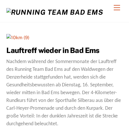
Skip
Back
Men
to
To
content
Top
C
Lauftreff wieder in Bad Ems
Nachdem während der Sommermonate der Lauftreff
des Running Team Bad Ems auf den Waldwegen der
Denzerheide stattgefunden hat, werden sich die
Gesundheitsbewussten ab Dienstag, 16. September,
wieder mitten in Bad Ems bewegen. Der 4-Kilometer-
Rundkurs führt von der Sporthalle Silberau aus über die
Carl-Heyer-Promenade und durch den Kurpark. Der
große Vorteil: In der dunklen Jahreszeit ist die Strecke
durchgehend beleuchtet.