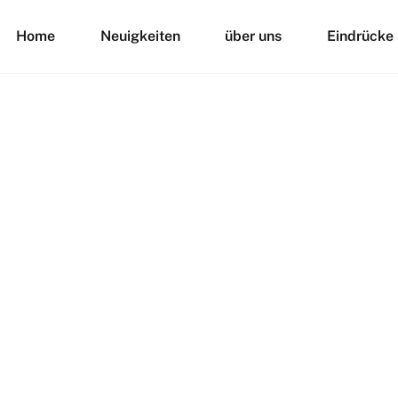
Back
Home
Neuigkeiten
über uns
Eindrücke
To
Top
rbara Stahlhofen
entare